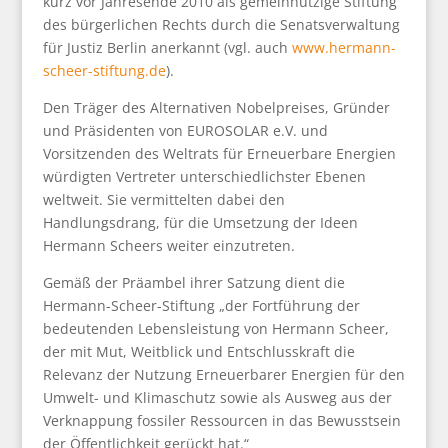
kurz vor Jahresende 2010 als gemeinnützige Stiftung
des bürgerlichen Rechts durch die Senatsverwaltung
für Justiz Berlin anerkannt (vgl. auch
www.hermann-
scheer-stiftung.de
).
Den Träger des Alternativen Nobelpreises, Gründer
und Präsidenten von EUROSOLAR e.V. und
Vorsitzenden des Weltrats für Erneuerbare Energien
würdigten Vertreter unterschiedlichster Ebenen
weltweit. Sie vermittelten dabei den
Handlungsdrang, für die Umsetzung der Ideen
Hermann Scheers weiter einzutreten.
Gemäß der Präambel ihrer Satzung dient die
Hermann-Scheer-Stiftung „der Fortführung der
bedeutenden Lebensleistung von Hermann Scheer,
der mit Mut, Weitblick und Entschlusskraft die
Relevanz der Nutzung Erneuerbarer Energien für den
Umwelt- und Klimaschutz sowie als Ausweg aus der
Verknappung fossiler Ressourcen in das Bewusstsein
der Öffentlichkeit gerückt hat.“