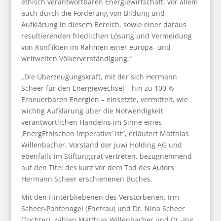
ethisch verantwortbaren Energiewirtschaft, vor allem
auch durch die Förderung von Bildung und
Aufklärung in diesem Bereich, sowie einer daraus
resultierenden friedlichen Lösung und Vermeidung
von Konflikten im Rahmen einer europa- und
weltweiten Völkerverständigung.“
„Die Überzeugungskraft, mit der sich Hermann
Scheer für den Energiewechsel – hin zu 100 %
Erneuerbaren Energien – einsetzte, vermittelt, wie
wichtig Aufklärung über die Notwendigkeit
verantwortlichen Handelns im Sinne eines
‚EnergEthischen Imperativs‘ ist“, erläutert Matthias
Willenbacher, Vorstand der juwi Holding AG und
ebenfalls im Stiftungsrat vertreten, bezugnehmend
auf den Titel des kurz vor dem Tod des Autors
Hermann Scheer erschienenen Buches.
Mit den Hinterbliebenen des Verstorbenen, Irm
Scheer-Pontenagel (Ehefrau) und Dr. Nina Scheer
(Tochter), zählen Matthias Willenbacher und Dr.-Ing.